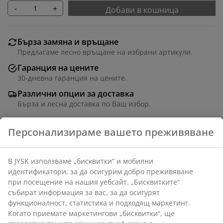
-
+
Добави в кошница
Бърза замяна и връщане
Предлагаме лесно връщане на избрани артикули.
Гаранция на цените
30-дневна гаранция на цените.
Различни опции за доставка
Бърза и лесна доставка по Ваш избор.
Комплект от 10 бели закачалки от стомана с много
тънък и спестяващ място дизайн. Д43 см
Артикул: 4911584