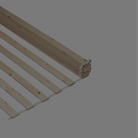
8.470588235294
6.11764705882
15.52941176470