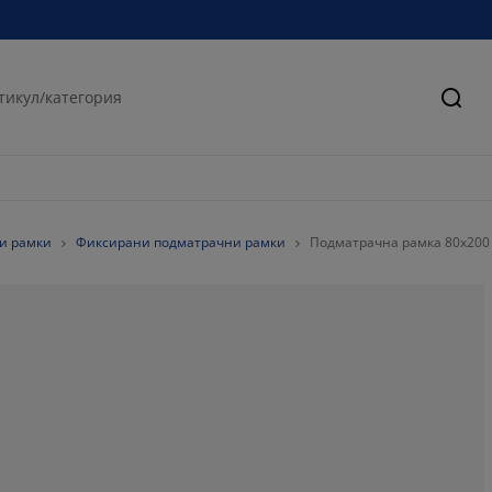
Търс
и рамки
Фиксирани подматрачни рамки
Подматрачна рамка 80x200
52.23529411764
17.64705882352