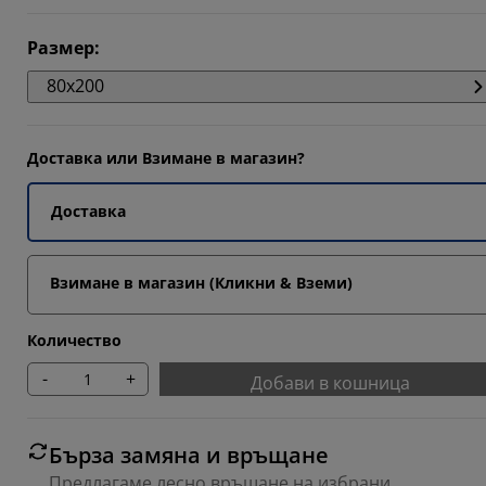
118%
Размер
:
353%
80x200
5884%
Доставка или Взимане в магазин?
Доставка
Взимане в магазин (Кликни & Вземи)
Количество
-
+
Добави в кошница
Бърза замяна и връщане
Предлагаме лесно връщане на избрани