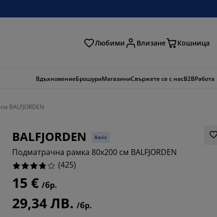
Любими
Влизане
Кошница
ене
Вдъхновение
Брошури
Магазини
Свържете се с нас
B2B
Работа
 см BALFJORDEN
BALFJORDEN
Basic
Подматрачна рамка 80x200 см BALFJORDEN
(
425
)
15 €
/бр.
706%
29,34 ЛВ.
/бр.
9413%