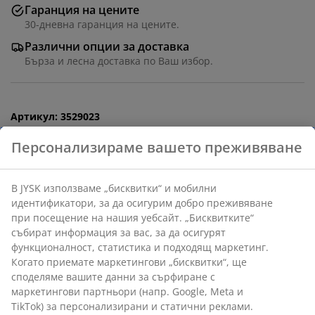
Гаранция на цените
30-дневна гаранция на цените.
Различни опции за доставка
Бърза и лесна доставка по Ваш избор.
Артикул: 3529023
Инструкции за сглобяване
Характеристики
Отзиви
(
259
)
Персонализираме вашето преживяване