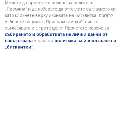
Доставка
В JYSK използваме „бисквитки“ и мобилни идентификатори,
за да осигурим добро преживяване при посещение на нашия
уебсайт. „Бисквитките“ събират информация за вас, за да
осигурят функционалност, статистика и подходящ маркетинг.
Когато приемате маркетингови „бисквитки“, ще споделяме
вашите данни за сърфиране с маркетингови партньори
(напр. Google, Meta и TikTok) за персонализирани и статични
реклами. Можете да прочетете повече за целите от
„Промяна“ и да изберете да оттеглите съгласието си, като
кликнете върху иконката на бисквитка. Когато изберете
опцията „Приемам всички“, вие се съгласявате и с трите
цели. Прочетете повече за
събирането и обработката на
лични данни от наша страна
и нашата
политика за
използване на „бисквитки“
.