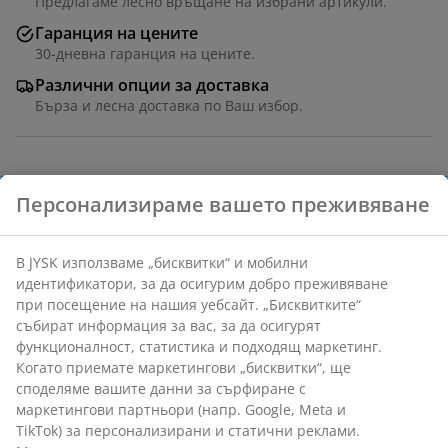
Предлагаме лесно връщане на избрани артикули.
Гаранция на цените
30-дневна гаранция на цените.
Различни опции за доставка
Бърза и лесна доставка по Ваш избор.
Артикул: 7386632
Характеристики
Отзиви
(
11
)