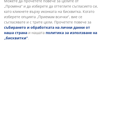
Доставка
Персонализираме вашето преживяване
В JYSK използваме „бисквитки“ и мобилни идентификатори, з
осигурим добро преживяване при посещение на нашия уебса
„Бисквитките“ събират информация за вас, за да осигурят
функционалност, статистика и подходящ маркетинг. Когато 
маркетингови „бисквитки“, ще споделяме вашите данни за с
маркетингови партньори (напр. Google, Meta и TikTok) за
персонализирани и статични реклами. Можете да прочетете
целите от „Промяна“ и да изберете да оттеглите съгласието с
кликнете върху иконката на бисквитка. Когато изберете опци