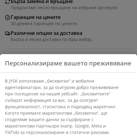
Бърза замяна и връщане
Предлагаме лесно връщане на избрани артикули.
Гаранция на цените
30-дневна гаранция на цените.
Различни опции за доставка
Бърза и лесна доставка по Ваш избор.
Персонализираме вашето преживяване
Артикул: 1815332
В JYSK използваме „бисквитки“ и мобилни
идентификатори, за да осигурим добро преживяване
Характеристики
при посещение на нашия уебсайт. „Бисквитките“
събират информация за вас, за да осигурят
функционалност, статистика и подходящ маркетинг.
Когато приемате маркетингови „бисквитки“, ще
Отзиви
споделяме вашите данни за сърфиране с
(
4
)
маркетингови партньори (напр. Google, Meta и
TikTok) за персонализирани и статични реклами.