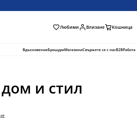
Любими
Влизане
Кошница
ене
Вдъхновение
Брошури
Магазини
Свържете се с нас
B2B
Работа
 дом и стил
че