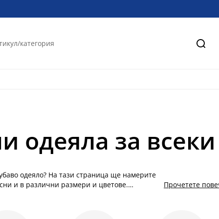
Търс
и одеяла за всеки
убаво одеяло? На тази страница ще намерите
есни и в различни размери и цветове.
Прочетете пове
 се използват за различни цели, например за
 като част от декора и ги съчетайте с
 придават уют, показват стил и създава добра