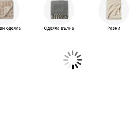
ата мебел и се топлете в хладните вечери.
ви одеяла
Одеяла вълна
Разни