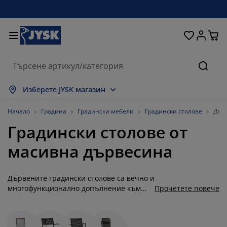
Домашни потреби
Легла и матраци
За прозореца
Съхранение
Трапезария
Коридор
Градина
Дневна
Спалня
Офис
Баня
Търсе
окажи всички
окажи всички
окажи всички
окажи всички
окажи всички
окажи всички
окажи всички
окажи всички
окажи всички
окажи всички
окажи всички
Изберете JYSK магазин
атраци
атраци от пяна
ърпи
фис мебели
ивани
аси
ардероби
ебели за коридор
отови завеси
радински мебели
екорации
Начало
Градина
Градински мебели
Градински столове
Дърв
Градински столове от
егла и рамки
ружинни матраци
екстил
ъхранение
ресла
толове
ебели за съхранение
а стената
олетни щори
езонни възглавници
екстил
масивна дървесина
асички за кафе
омарници
ъхранение навън
авивки
егла
ксесоари за баня
ъхранение
ебели за коридор
ртикули за съхранение
а масата
Дървените градински столове са вечно и
олио за стъкло
ъхранение
янка за градината и балкона
оддръжка на мебели
ъзглавници
оп матраци
ране
ртикули за съхранение
екстил
а стената
многофункционално допълнение към
Прочетете повече
всяко открито пространство,
ксесоари
В шкафове
радински аксесоари
оддръжка на мебели
пално бельо
ротектори за матрак
ухня
безпроблемно съчетаващо
функционалност с естетическа