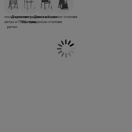
оддръжка на мебели
привлекателност. Изработени от
радинско осветление
аршафи
амки за легла
светление
масивна дървесина като евкалипт или
акация, тези столове предлагат
ъмпинг
ардероби
снови за матрак
токи за дома
адински столове
Дървени градински
Пластмасови
Къмпинг столове
естествен чар, който допълва различни
от метал и ПВЦ
столове
градински столове
градински маси
. Топлите и земни
ратан
тонове на дървените градински столове
ебели за спалня
одматрачни рамки
етска стая
без усилие подобряват цялостната
атмосфера на Вашата външна зона,
етски матраци
ране
създавайки уютна и приветлива
атмосфера. Комбинирайте ги с красиви
етски легла
възглавници
, за да направите лятото
още по-удобно. Дървените градински
столове от JYSK са или лакирани, или
омаслени предварително, така че са по-
устойчиви на атмосферни влияния и
вятър. Изберете между сгъваеми,
регулируеми и стифиращи столове.