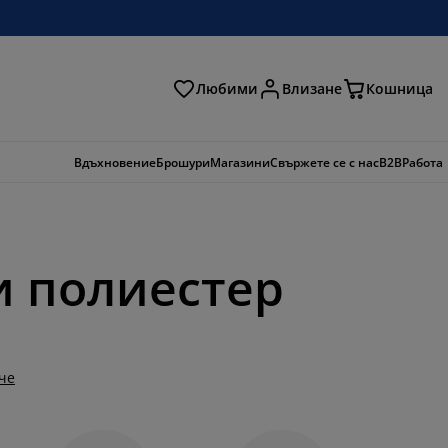
Любими
Влизане
Кошница
ене
Вдъхновение
Брошури
Магазини
Свържете се с нас
B2B
Работа
и полиестер
че