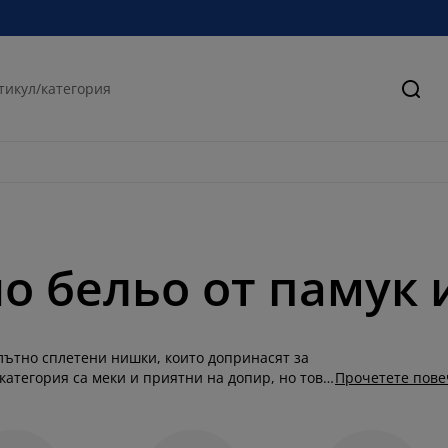
Търс
о бельо от памук 
плътно сплетени нишки, които допринасят за
категория са меки и приятни на допир, но това
Прочетете пове
ъскавия завършек. В нашата колекция ще
ветове, като синьо, сиво, зелено, екрю,
 цветя, точки или др. Изберете подходящото