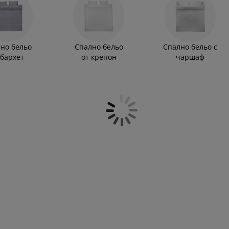
оито разполагате, и стила, който искате да й
твото за спане. Намерете комплекти с
атрака
Ви. Комплектите спално бельо от
 размери 50x70 см.
но бельо
Спално бельо
Спално бельо с
 бархет
от крепон
чаршаф