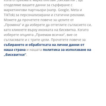
Характеристики
Персонализираме вашето преживяване
В JYSK използваме „бисквитки“ и мобилни идентификатори,
Отзиви
за да осигурим добро преживяване при посещение на
(
84
)
нашия уебсайт. „Бисквитките“ събират информация за вас,
за да осигурят функционалност, статистика и подходящ
маркетинг. Когато приемате маркетингови „бисквитки“, ще
споделяме вашите данни за сърфиране с маркетингови
За марката
партньори (напр. Google, Meta и TikTok) за
персонализирани и статични реклами. Можете да
прочетете повече за целите от „Промяна“ и да изберете да
оттеглите съгласието си, като кликнете върху иконката на
Доставка
бисквитка. Когато изберете опцията „Приемам всички“, вие
се съгласявате и с трите цели. Прочетете повече за
събирането и обработката на лични данни от наша
страна
и нашата
политика за използване на
„бисквитки“
.