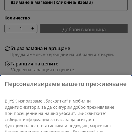
Взимане в магазин (Кликни & Вземи)
Количество
-
+
Добави в кошница
Бърза замяна и връщане
Предлагаме лесно връщане на избрани артикули.
Гаранция на цените
30-дневна гаранция на цените.
Различни опции за доставка
Бърза и лесна доставка по Ваш избор.
Артикул: 1843432