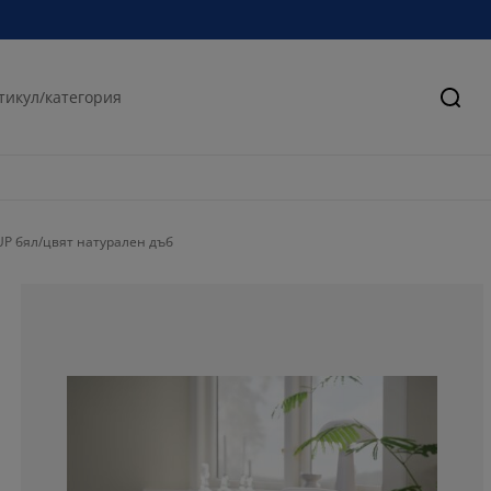
Търс
UP бял/цвят натурален дъб
83.3333333333
5.55555555555