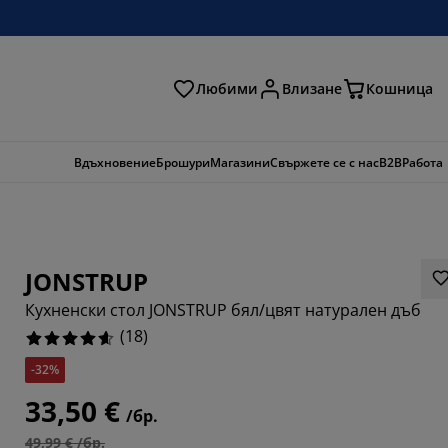
Любими
Влизане
Кошница
ене
Вдъхновение
Брошури
Магазини
Свържете се с нас
B2B
Работа
JONSTRUP
Кухненски стол JONSTRUP бял/цвят натурален дъб
(
18
)
-32%
3334%
33,50 €
/бр.
5555%
49,99 € /бр.