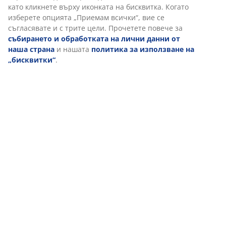
партньори (напр. Google, Meta и TikTok) за
персонализирани и статични реклами. Можете да
прочетете повече за целите от „Промяна“ и да изберете
да оттеглите съгласието си, като кликнете върху
иконката на бисквитка. Когато изберете опцията
„Приемам всички“, вие се съгласявате и с трите цели.
Прочетете повече за
събирането и обработката на
лични данни от наша страна
и нашата
политика за
използване на „бисквитки“
.