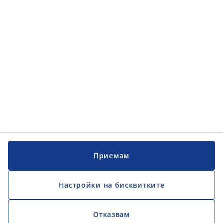
Обслужване на клиенти
Обслужване на клиенти
JYSK
JYSK
ГЛАВЕН ОФИС
Последвайте JYSK
Официален фиксиран обменен курс 1EUR = 1,95583 BGN