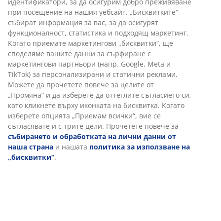
идентификатори, за да осигурим добро преживяване
Предлагаме лесно връщане на избрани артикули.
при посещение на нашия уебсайт. „Бисквитките“
Гаранция на цените
събират информация за вас, за да осигурят
30-дневна гаранция на цените.
функционалност, статистика и подходящ маркетинг.
Когато приемате маркетингови „бисквитки“, ще
Различни опции за доставка
споделяме вашите данни за сърфиране с
Бърза и лесна доставка по Ваш избор.
маркетингови партньори (напр. Google, Meta и
TikTok) за персонализирани и статични реклами.
Можете да прочетете повече за целите от
„Промяна“ и да изберете да оттеглите съгласието си,
Артикул: 2347974
като кликнете върху иконката на бисквитка. Когато
изберете опцията „Приемам всички“, вие се
съгласявате и с трите цели. Прочетете повече за
събирането и обработката на лични данни от
Характеристики
наша страна
и нашата
политика за използване на
„бисквитки“
.
Отзиви
(
196
)