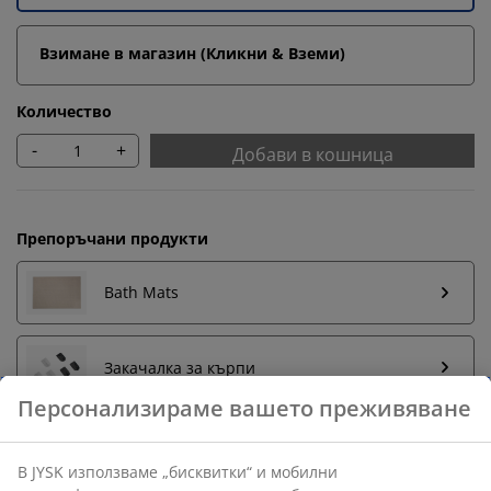
Взимане в магазин (Кликни & Вземи)
Количество
-
+
Добави в кошница
Препоръчани продукти
Bath Mats
Закачалка за кърпи
Персонализираме вашето преживяване
В JYSK използваме „бисквитки“ и мобилни
Бърза замяна и връщане