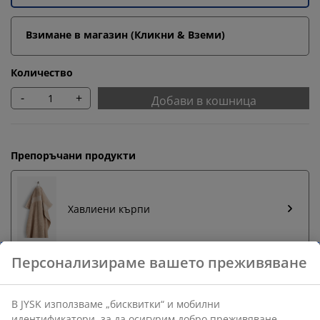
Взимане в магазин (Кликни & Вземи)
Количество
-
+
Добави в кошница
Препоръчани продукти
Хавлиени кърпи
Бърза замяна и връщане
Предлагаме лесно връщане на избрани артикули.