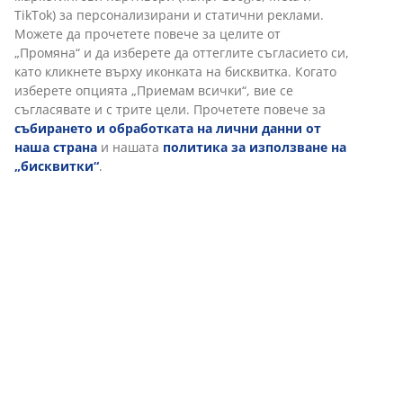
Когато приемате маркетингови „бисквитки“, ще
споделяме вашите данни за сърфиране с
маркетингови партньори (напр. Google, Meta и TikTok)
Доставка
за персонализирани и статични реклами. Можете да
прочетете повече за целите от „Промяна“ и да
изберете да оттеглите съгласието си, като кликнете
върху иконката на бисквитка. Когато изберете опцията
„Приемам всички“, вие се съгласявате и с трите цели.
Прочетете повече за
събирането и обработката на
лични данни от наша страна
и нашата
политика за
използване на „бисквитки“
.