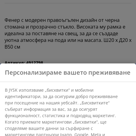
Фенер с модерен правоъгълен дизайн от черна
стомана и прозрачно стъкло. Високата му рамка е
идеална за поставяне на свещ, за да се създаде
уютна атмосфера на пода или на масата. Ш20 x Д20 x
В50 см
Артикул: 4912798
Етикети
Персонализираме вашето преживяване
Характеристики
В JYSK използваме „бисквитки“ и мобилни
идентификатори, за да осигурим добро преживяване
при посещение на нашия уебсайт. „Бисквитките“
Отзиви
събират информация за вас, за да осигурят
функционалност, статистика и подходящ маркетинг.
(
125
)