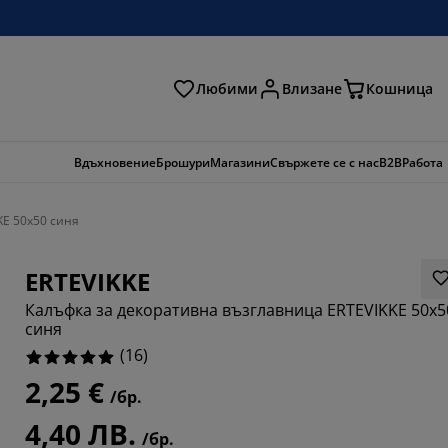
Любими
Влизане
Кошница
ене
Вдъхновение
Брошури
Магазини
Свържете се с нас
B2B
Работа
KE 50x50 синя
ERTEVIKKE
Калъфка за декоративна възглавница ERTEVIKKE 50x5
синя
(
16
)
2,25 €
/бр.
4,40 ЛВ.
/бр.