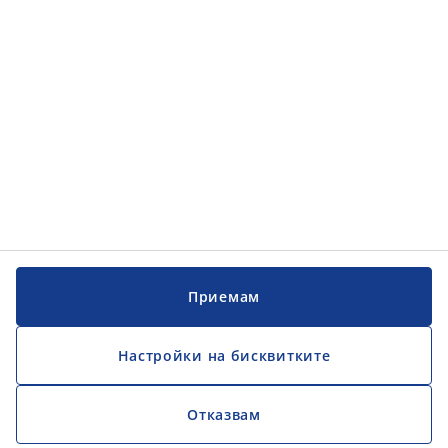
Обслужване на клиенти
Обслужване на клиенти
JYSK
JYSK
ГЛАВЕН ОФИС
Последвайте JYSK
Официален фиксиран обменен курс 1EUR = 1,95583 BGN