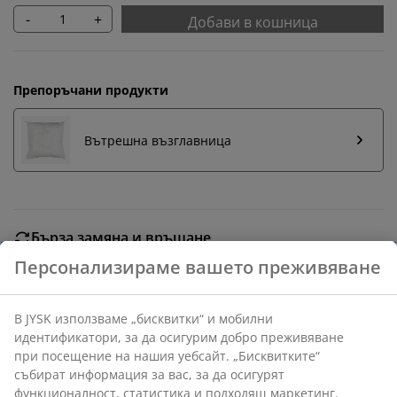
-
+
Добави в кошница
Препоръчани продукти
Вътрешна възглавница
Бърза замяна и връщане
Предлагаме лесно връщане на избрани артикули.
Гаранция на цените
30-дневна гаранция на цените.
Различни опции за доставка
Бърза и лесна доставка по Ваш избор.