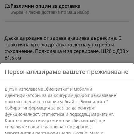
Различни опции за доставка
Бърза и лесна доставка по Ваш избор.
Дъска за рязане от здрава акациева дървесина. С
практична кръгла дръжка за лесна употреба и
съхранение. Подходяща и за сервиране. Ш20 x Д38 x
В1,5 см
Артикул: 4912797
Персонализираме вашето преживяване
Характеристики
В JYSK използваме „бисквитки“ и мобилни
идентификатори, за да осигурим добро преживяване
при посещение на нашия уебсайт. „Бисквитките“
събират информация за вас, за да осигурят
Отзиви
функционалност, статистика и подходящ маркетинг.
(
6
)