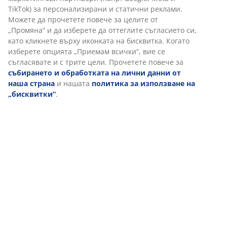
Когато приемате маркетингови „бисквитки“, ще
споделяме вашите данни за сърфиране с
маркетингови партньори (напр. Google, Meta и TikTok)
за персонализирани и статични реклами. Можете да
Доставка
прочетете повече за целите от „Промяна“ и да
изберете да оттеглите съгласието си, като кликнете
върху иконката на бисквитка. Когато изберете опцията
„Приемам всички“, вие се съгласявате и с трите цели.
Прочетете повече за
събирането и обработката на
лични данни от наша страна
и нашата
политика за
използване на „бисквитки“
.