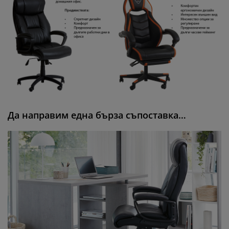
Да направим една бърза съпоставка…