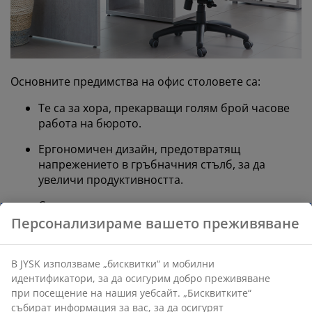
Основните предимства на офис столовете са:
Те са за хора, прекарващи голям брой часове
работа на бюрото.
Ергономичен дизайн, предотвратящ
напрежението в гръбначния стълб, за да
увеличи продуктивността.
Спретнат външен вид, подходящ за всяко
помещение, без значение дали става въпрос за
Персонализираме вашето преживяване
офиса или за дома.
По-скъпите модели имат допълнителни
В JYSK използваме „бисквитки“ и мобилни
функции. Те могат да се предлагат с тапицерия
идентификатори, за да осигурим добро преживяване
от изкуствена кожа, допълнителни аксесоари и
при посещение на нашия уебсайт. „Бисквитките“
множество приятни детайли.
събират информация за вас, за да осигурят