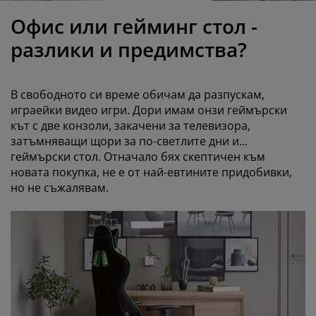
оддръжка на мебели
радинско осветление
аршафи
амки за легла
светление
Офис или гейминг стол -
ъмпинг
ардероби
снови за матрак
токи за дома
разлики и предимства?
ебели за спалня
одматрачни рамки
етска стая
В свободното си време обичам да разпускам,
етски матраци
ране
играейки видео игри. Дори имам онзи геймърски
кът с две конзоли, закачени за телевизора,
затъмняващи щори за по-светлите дни и...
етски легла
геймърски стол. Отначало бях скептичeн към
новата покупка, не е от най-евтините придобивки,
но не съжалявам.