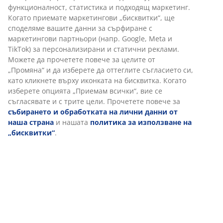
функционалност, статистика и подходящ маркетинг.
По-скъпите модели изглеждат по-добре и
Когато приемате маркетингови „бисквитки“, ще
впечатляват.
споделяме вашите данни за сърфиране с
маркетингови партньори (напр. Google, Meta и
TikTok) за персонализирани и статични реклами.
Можете да прочетете повече за целите от
„Промяна“ и да изберете да оттеглите съгласието си,
като кликнете върху иконката на бисквитка. Когато
изберете опцията „Приемам всички“, вие се
съгласявате и с трите цели. Прочетете повече за
събирането и обработката на лични данни от
наша страна
и нашата
политика за използване на
„бисквитки“
.
Модерните офис столове могат да Ви изненадат с
разнообразие от функции, дизайнерски решения и...
цена, която да се впише във всеки бюджет.