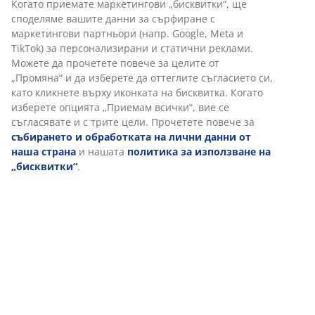
Гаранция на цените
30-дневна гаранция на цените.
Различни опции за доставка
Бърза и лесна доставка по Ваш избор.
Артикул: 3630123
Инструкции за сглобяване
Характеристики
Персонализираме вашето преживяване
Отзиви
В JYSK използваме „бисквитки“ и мобилни идентификатори, з
(
11
)
осигурим добро преживяване при посещение на нашия уебса
„Бисквитките“ събират информация за вас, за да осигурят