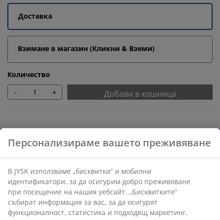
Доставка
Взимане в магазин (Кликни & Вземи)
Количество
-
+
Добави в кошница
Препоръчани продукти
Маси за кафе
Бърза замяна и връщане
Предлагаме лесно връщане на избрани артикули.