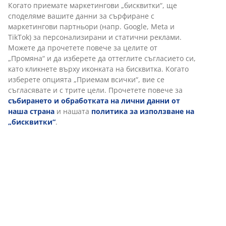
Бърза и лесна доставка по Ваш избор.
идентификатори, за да осигурим добро преживяване
при посещение на нашия уебсайт. „Бисквитките“
събират информация за вас, за да осигурят
функционалност, статистика и подходящ маркетинг.
6-местен диван от текстил. Възглавници за сядане и
Когато приемате маркетингови „бисквитки“, ще
гръб от пяна. Крака от масивен дъб. Не може да се
споделяме вашите данни за сърфиране с маркетингови
обръща. Ш300 x В78 x Дълб.90/137/201 см
партньори (напр. Google, Meta и TikTok) за
персонализирани и статични реклами. Можете да
прочетете повече за целите от „Промяна“ и да изберете
Артикул: 3690478
да оттеглите съгласието си, като кликнете върху
иконката на бисквитка. Когато изберете опцията
Инструкции за сглобяване
„Приемам всички“, вие се съгласявате и с трите цели.
Прочетете повече за
събирането и обработката на
лични данни от наша страна
и нашата
политика за
използване на „бисквитки“
.
Характеристики
Отзиви
(
1
)