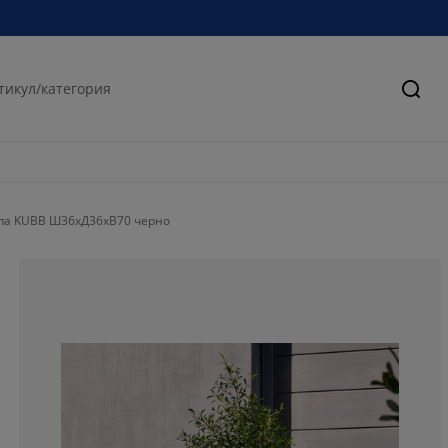
Търс
па KUBB Ш36xД36xВ70 черно
75%
0%