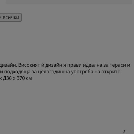
 всички
изайн. Високият ѝ дизайн я прави идеалнa за тераси и
и подходяща за целогодишна употреба на открито.
 Д36 x В70 см