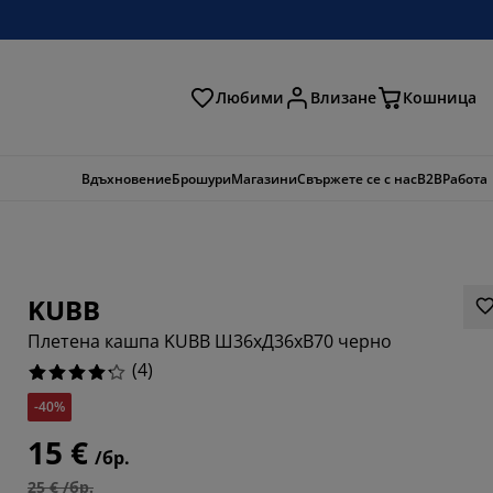
Любими
Влизане
Кошница
ене
Вдъхновение
Брошури
Магазини
Свържете се с нас
B2B
Работа
KUBB
Плетена кашпа KUBB Ш36xД36xВ70 черно
(
4
)
-40%
15 €
/бр.
25 € /бр.