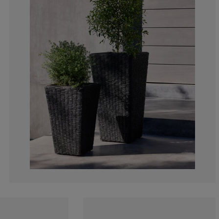
0%
25%
0%