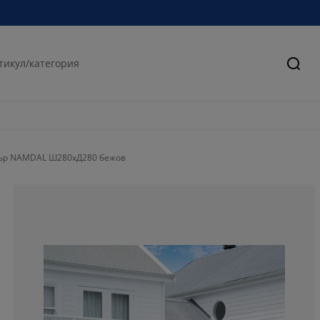
Търс
ър NAMDAL Ш280xД280 бежов
41.6666666666
4.16666666666