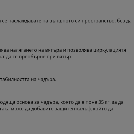
се наслаждавате на външното си пространство, без да
ява налягането на вятъра и позволява циркулациятя
ът да се преобърне при вятър.
табилността на чадъра.
дяща основа за чадъра, която да е поне 35 кг, за да
ака може да добавите защитен калъф, който да