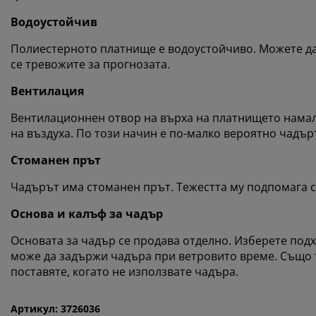
Водоустойчив
Полиестерното платнище е водоустойчиво. Можете да 
се тревожите за прогнозата.
Вентилация
Вентилационнен отвор на върха на платнището намал
на въздуха. По този начин е по-малко вероятно чадър
Стоманен прът
Чадърът има стоманен прът. Тежестта му подпомага с
Основа и калъф за чадър
Основата за чадър се продава отделно. Изберете подхо
може да задържи чадъра при ветровито време. Също т
поставяте, когато не използвате чадъра.
Артикул: 3726036