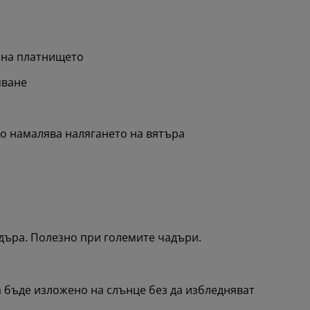
 на платнището
яване
о намалява налягането на вятъра
дъра. Полезно при големите чадъри.
а бъде изложено на слънце без да избледняват