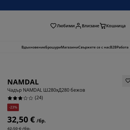
Любими
Влизане
Кошница
ене
Вдъхновение
Брошури
Магазини
Свържете се с нас
B2B
Работа
NAMDAL
Чадър NAMDAL Ш280xД280 бежов
(
24
)
-23%
6667%
32,50 €
/бр.
6666%
42,50 € /бр.