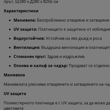
прът. Ш280 x Д280 х В256 см
Характеристики
Манивела:
Безпроблемно отваряне и затваряне
UV защита:
Платнището е защитено от избледн
Водоустойчив:
Устойчив на лек дъжд и роса
Вентилация:
Въздушна вентилация в платнищет
Стоманен прът:
Здрав и издръжлив
Основа и калъф за чадър:
Продават се отделно
Манивела
Манивелата улеснява отварянето и затварянето на ча
UV защита
Полиестерното платнище е с UV защита, за да може д
цветовете