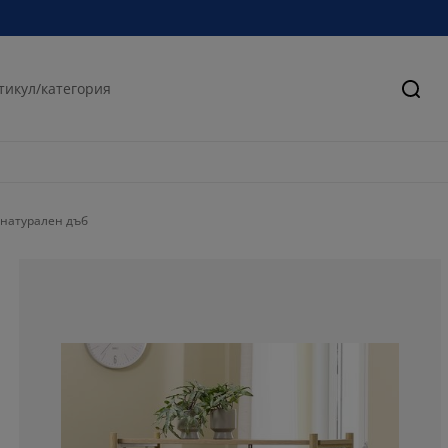
Търс
 натурален дъб
61.5384615384
15.3846153846