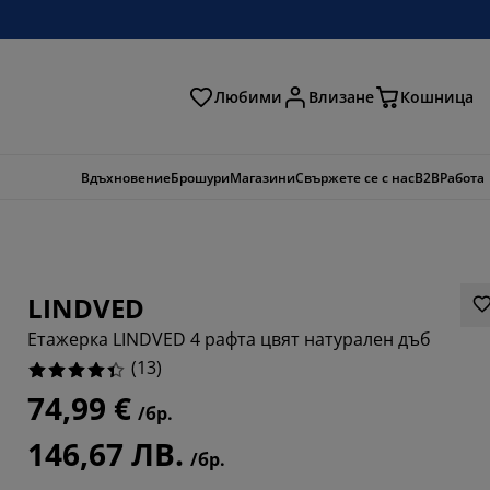
Любими
Влизане
Кошница
ене
Вдъхновение
Брошури
Магазини
Свържете се с нас
B2B
Работа
LINDVED
Етажерка LINDVED 4 рафта цвят натурален дъб
(
13
)
74,99 €
/бр.
6154%
146,67 ЛВ.
/бр.
15385%