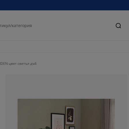
Търс
RDEN цвят светъл дъб
62.75862068965
12.75862068965