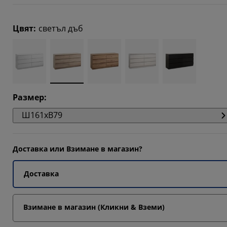
931%
Цвят
:
светъл дъб
415%
931%
Размер
:
Ш161xВ79
Доставка или Взимане в магазин?
Доставка
Взимане в магазин (Кликни & Вземи)