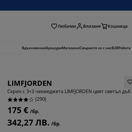
Любими
Влизане
Кошница
ене
Вдъхновение
Брошури
Магазини
Свържете се с нас
B2B
Работа
LIMFJORDEN
Скрин с 3+3 чекмеджета LIMFJORDEN цвят светъл дъб
(
290
)
175 €
/бр.
5174%
342,27 ЛВ.
/бр.
5173%