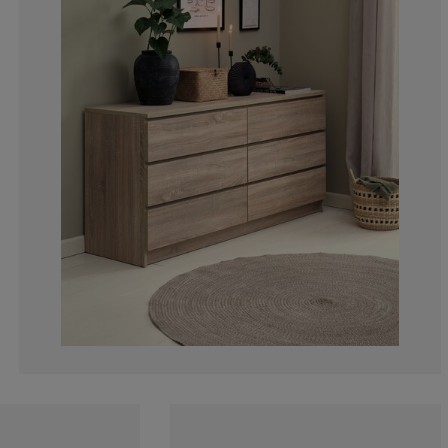
6.896551724137
8.620689655172
8.96551724137