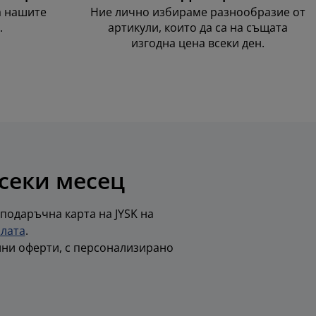
а нашите
Ние лично избираме разнообразие от
.
артикули, които да са на същата
изгодна цена всеки ден.
всеки месец
 подаръчна карта на JYSK на
олата
.
лни оферти, с персонализирано