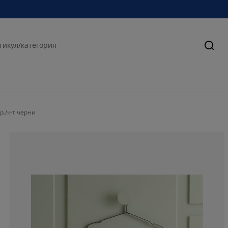
Търс
./к-т черни
90.9090909090
0%