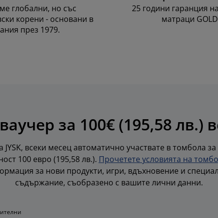
ме глобални, но със
25 години гаранция н
ски корени - основани в
матраци GOLD
ания през 1979.
ваучер за 100€ (195,58 лв.) 
 JYSK, всеки месец автоматично участвате в томбола за
ост 100 евро (195,58 лв.).
Прочетете условията на томб
ормация за нови продукти, игри, вдъхновение и специа
съдържание, съобразено с вашите лични данни.
жителни