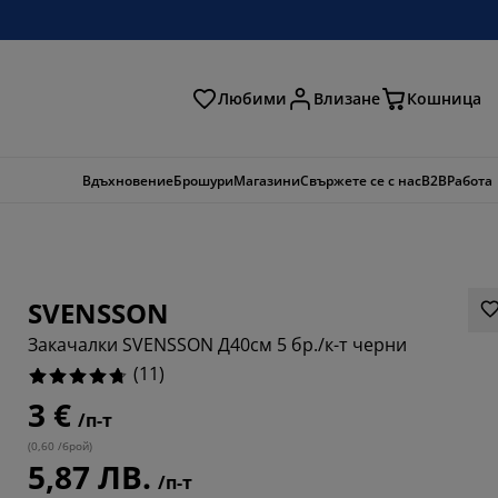
Любими
Влизане
Кошница
ене
Вдъхновение
Брошури
Магазини
Свържете се с нас
B2B
Работа
SVENSSON
Закачалки SVENSSON Д40см 5 бр./к-т черни
(
11
)
3 €
/п-т
909%
(
0,60 /брой
)
5,87 ЛВ.
/п-т