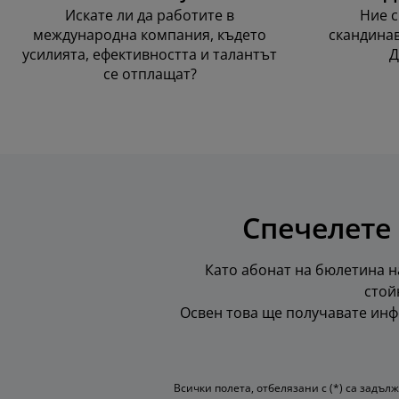
Искате ли да работите в
Ние с
международна компания, където
скандинав
усилията, ефективността и талантът
Д
се отплащат?
Спечелете 
Като абонат на бюлетина на
стойн
Освен това ще получавате инф
Всички полета, отбелязани с (*) са задъл