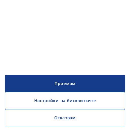
Обслужване на клиенти
JYSK
JYSK
ГЛАВЕН ОФИС
Последвайте JYSK
Официален фиксиран обменен курс 1EUR = 1,95583 BGN