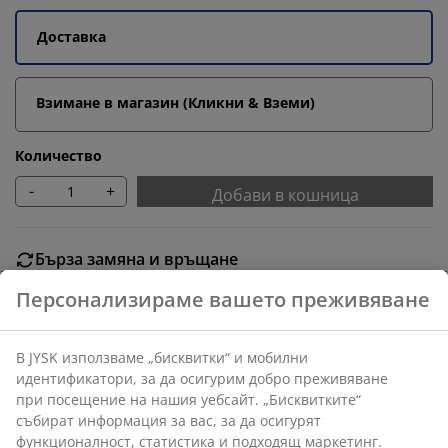
Доставка
Взимане в магазин (Кликни & Вземи)
Количество
-
+
Добави в кошница
Бърза замяна и връщане
Предлагаме лесно връщане на избрани артикули.
Гаранция на цените
30-дневна гаранция на цените.
Различни опции за доставка
Бърза и лесна доставка по Ваш избор.