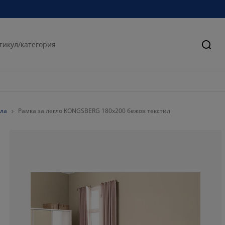
Търс
гла
Рамка за легло KONGSBERG 180x200 бежов текстил
80.61224489795
8.673469387755