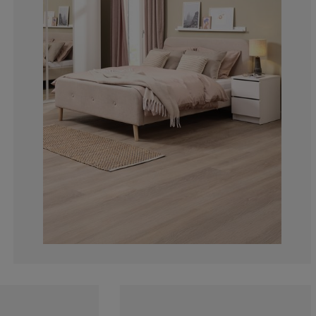
2.040816326530
5.102040816326
3.571428571428