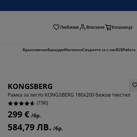
Любими
Влизане
Кошница
ене
Вдъхновение
Брошури
Магазини
Свържете се с нас
B2B
Работа
KONGSBERG
Рамка за легло KONGSBERG 180x200 бежов текстил
(
196
)
299 €
/бр.
919%
584,79 ЛВ.
/бр.
102%