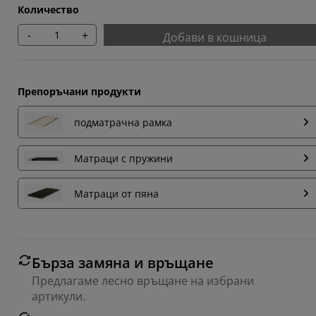
Количество
-
+
Добави в кошница
Препоръчани продукти
подматрачна рамка
Матраци с пружини
Матраци от пяна
Бърза замяна и връщане
Предлагаме лесно връщане на избрани
артикули.