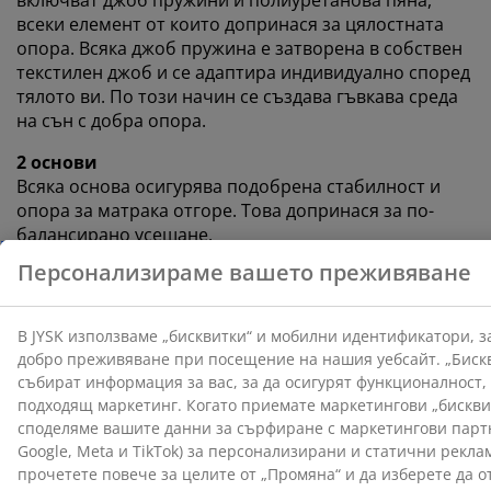
всеки елемент от които допринася за цялостната
опора. Всяка джоб пружина е затворена в собствен
текстилен джоб и се адаптира индивидуално според
тялото ви. По този начин се създава гъвкава среда
на сън с добра опора.
2 основи
Всяка основа осигурява подобрена стабилност и
опора за матрака отгоре. Това допринася за по-
балансирано усещане.
Цвят
Съчетайте леглото си с табла в същия цветен код
Сиво-40, за да създадете цялостен вид. Таблата
добавя стил към вашата спалня и помага за
намаляване на следите по стената, които могат да
се появят, когато спите близо до нея.
OEKO-TEX® STANDARD 100
Този продукт е сертифициран по OEKO-TEX®