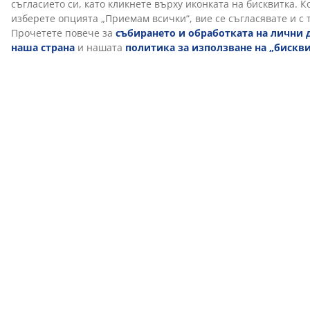
STANDARD 100. Това означава, че всеки компонент е
тестван от независими институти OEKO-TEX® и
отговаря на строги ограничения за вредни
вещества.
FSC® Mix
Етикетът FSC® Mix показва, че всички дървени и
горски материали в този продукт идват от
комбинация от сертифицирани по FSC® гори,
рециклирани източници или FSC®-контролирана
дървесина.
DREAMZONE®
Марката DREAMZONE® е посветена на
подобряването на съня ви с индивидуални решения
в областта на матраците и леглата. Качеството и
функционалността са от съществено значение и са
такива от създаването на марката в Дания през 2003
г. DREAMZONE® се предлага ексклузивно в JYSK.
15-годишна гаранция