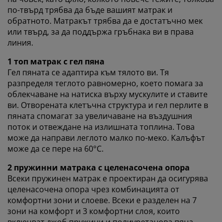
споделяме вашите данни за сърфиране с
по-твърд трябва да бъде вашият матрак и
маркетингови партньори (напр. Google, Meta и
обратното. Матракът трябва да е достатъчно мек
TikTok) за персонализирани и статични реклами.
или твърд, за да поддържа гръбнака ви в права
Можете да прочетете повече за целите от
линия.
„Промяна“ и да изберете да оттеглите съгласието си,
1 топ матрак с гел пяна
като кликнете върху иконката на бисквитка. Когато
изберете опцията „Приемам всички“, вие се
Гел пяната се адаптира към тялото ви. Тя
съгласявате и с трите цели. Прочетете повече за
разпределя теглото равномерно, което помага за
събирането и обработката на лични данни от
облекчаване на натиска върху мускулите и ставите
наша страна
и нашата
политика за използване на
ви. Отворената клетъчна структура и гел перлите в
„бисквитки“
.
пяната спомагат за увеличаване на въздушния
поток и отвеждане на излишната топлина. Това
може да направи леглото малко по-меко. Калъфът
може да се пере на 60°C.
2 пружинни матрака с целенасочена опора
Всеки пружинен матрак е проектиран да осигурява
целенасочена опора чрез комбинацията от
комфортни зони и слоеве. Всеки е разделен на 7
зони на комфорт и 3 комфортни слоя, които
включват джоб пружини и полиуретанова пяна,