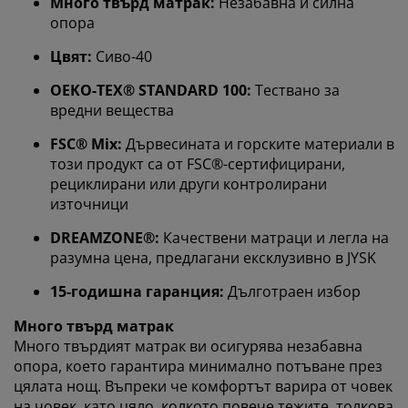
Много твърд матрак:
Незабавна и силна
опора
Цвят:
Сиво-40
OEKO-TEX® STANDARD 100:
Тествано за
вредни вещества
FSC® Mix:
Дървесината и горските материали в
този продукт са от FSC®-сертифицирани,
рециклирани или други контролирани
източници
DREAMZONE®:
Качествени матраци и легла на
Персонализираме вашето преживяване
разумна цена, предлагани ексклузивно в JYSK
15-годишна гаранция:
Дълготраен избор
В JYSK използваме „бисквитки“ и мобилни
Много твърд матрак
идентификатори, за да осигурим добро преживяване
Много твърдият матрак ви осигурява незабавна
при посещение на нашия уебсайт. „Бисквитките“
опора, което гарантира минимално потъване през
събират информация за вас, за да осигурят
цялата нощ. Въпреки че комфортът варира от човек
функционалност, статистика и подходящ маркетинг.
на човек, като цяло, колкото повече тежите, толкова
Когато приемате маркетингови „бисквитки“, ще