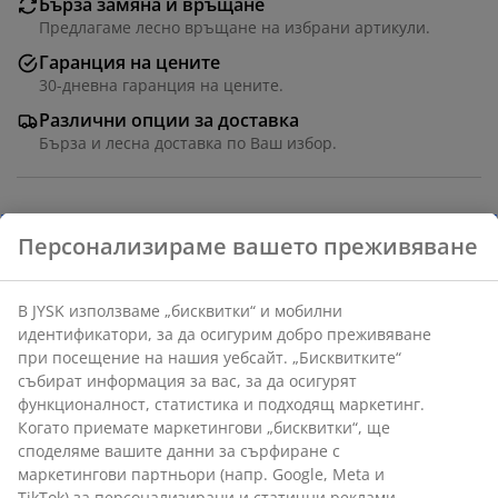
Бърза замяна и връщане
Предлагаме лесно връщане на избрани артикули.
Гаранция на цените
30-дневна гаранция на цените.
Различни опции за доставка
Бърза и лесна доставка по Ваш избор.
Артикул: 3670580
Инструкции за сглобяване
Характеристики
Отзиви
(
19
)