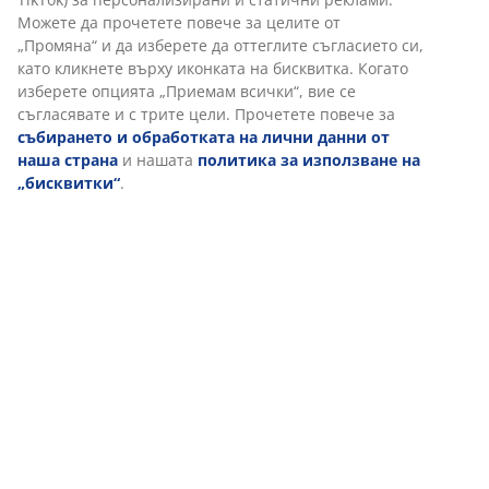
Доставка
Персонализираме вашето преживяване
В JYSK използваме „бисквитки“ и мобилни идентификатори, з
осигурим добро преживяване при посещение на нашия уебса
„Бисквитките“ събират информация за вас, за да осигурят
функционалност, статистика и подходящ маркетинг. Когато 
маркетингови „бисквитки“, ще споделяме вашите данни за 
с маркетингови партньори (напр. Google, Meta и TikTok) за
персонализирани и статични реклами. Можете да прочетете
за целите от „Промяна“ и да изберете да оттеглите съгласиет
кликнете върху иконката на бисквитка. Когато изберете опци